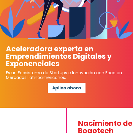
Aceleradora experta en
Emprendimientos Digitales y
Exponenciales
Es un Ecosistema de Startups e Innovación con Foco en
Mercados Latinoamericanos.
Aplica ahora
Nacimiento de
Bogotech