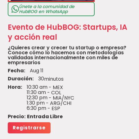
Únete a la comunidad de
HubBOG en WhatsApp
Evento de HubBOG: Startups, IA
y acción real
¿Quieres crear y crecer tu startup o empresa?
Conoce cómo lo hacemos con metodologías
validadas internacionalmente con miles de
empresarios
Fecha:
Aug 11
Duración:
30
minutos
Hora:
10:30 am
- MEX
11:30 am
- COL
12:30 pm
- MIA/NYC
1:30 pm
- ARG/CHI
6:30 pm
- ESP
Precio:
Entrada Libre
Registrarse