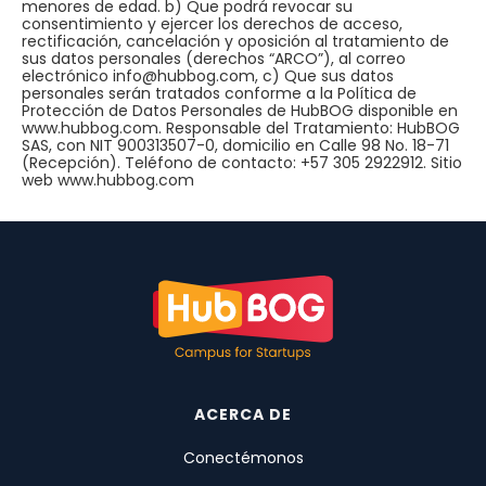
menores de edad. b) Que podrá revocar su
consentimiento y ejercer los derechos de acceso,
rectificación, cancelación y oposición al tratamiento de
sus datos personales (derechos “ARCO”), al correo
electrónico info@hubbog.com, c) Que sus datos
personales serán tratados conforme a la Política de
Protección de Datos Personales de HubBOG disponible en
www.hubbog.com. Responsable del Tratamiento: HubBOG
SAS, con NIT 900313507-0, domicilio en Calle 98 No. 18-71
(Recepción). Teléfono de contacto: +57 305 2922912. Sitio
web www.hubbog.com
ACERCA DE
Conectémonos