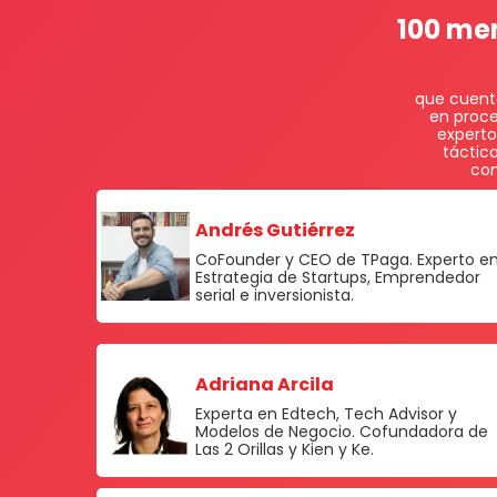
100 men
que cuent
en proce
experto
táctic
com
Andrés Gutiérrez
CoFounder y CEO de TPaga. Experto e
Estrategia de Startups, Emprendedor
serial e inversionista.
Adriana Arcila
Experta en Edtech, Tech Advisor y
Modelos de Negocio. Cofundadora de
Las 2 Orillas y Kien y Ke.