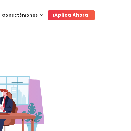
¡Aplica Ahora!
Conectémonos