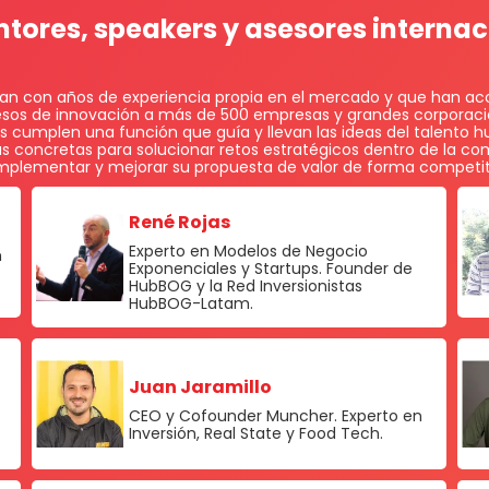
tores, speakers y asesores interna
an con años de experiencia propia en el mercado y que han 
sos de innovación a más de 500 empresas y grandes corporaci
s cumplen una función que guía y llevan las ideas del talento 
as concretas para solucionar retos estratégicos dentro de la co
plementar y mejorar su propuesta de valor de forma competit
René Rojas
Experto en Modelos de Negocio
n
Exponenciales y Startups. Founder de
HubBOG y la Red Inversionistas
HubBOG-Latam.
Juan Jaramillo
CEO y Cofounder Muncher. Experto en
Inversión, Real State y Food Tech.