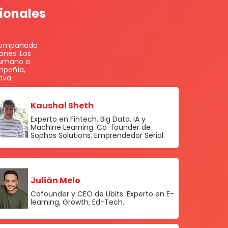
cionales
acompañado
ones. Los
humano a
mpañía,
iva.
Kaushal Sheth
Experto en Fintech, Big Data, IA y
Machine Learning. Co-founder de
Sophos Solutions. Emprendedor Serial.
Julián Melo
Cofounder y CEO de Ubits. Experto en E-
learning, Growth, Ed-Tech.