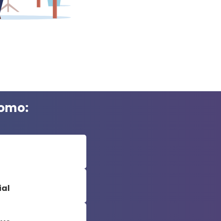
como:
ial