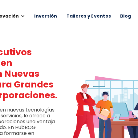
ovación
Inversión
Talleres y Eventos
Blog
cutivos
 en
n Nuevas
ara Grandes
rporaciones
.
 en nuevas tecnologías
ervicios, le ofrece a
poraciones una ventaja
ado. En HubBOG
 a formarse en