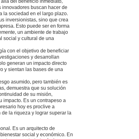
allá del beneficio inmediato,
os innovadores buscan hacer de
 la sociedad en el largo plazo.
s inversionistas, sino que crea
mpresa. Esto puede ser en forma
emente, un ambiente de trabajo
l social y cultural de una
ía con el objetivo de beneficiar
vestigaciones y desarrollan
olo generan un impacto directo
ro y sientan las bases de una
riesgo asumido, pero también es
ias, demuestra que su solución
continuidad de su misión,
su impacto. Es un contrapeso a
resario hoy es proclive a
de la riqueza y lograr superar la
nal. Es un arquitecto de
 bienestar social y económico. En