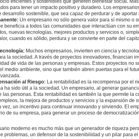
io eficientes y sostenibles que generen bienestar social. Más 
dos para tener un impacto positivo y duradero. Los empresari
desarrollo sostenible, que sea capaz de perdurar y de aportar a
manente:
Un empresario no sólo genera valor para sí mismo o su
ue beneficia a todos las comunidades que interactúan con su e
os, nuevas tecnologías, mejores productos y servicios o, simpl
alor, cuando es sólido, perdura y se convierte en parte del capita
 Tecnología:
Muchos empresarios, invierten en ciencia y tecnolog
ara la sociedad. A través de proyectos innovadores, financian in
idad de vida de las personas y empresas. Estos proyectos no s
 el medio ambiente, sino que también abren puertas para el futu
avanzada.
nsación al Riesgo:
La rentabilidad es la recompensa por el 
 ha sido útil a la sociedad. Un empresario, al generar gananc
de las personas. Esta rentabilidad es también la que permite la 
empleos, la mejora de productos y servicios y la expansión de 
u vez, un incentivo para continuar innovando y sirviendo. El emp
ario de su empresa, para generar un proceso de democratización 
ario moderno es mucho más que un generador de riqueza perso
 problemas, un defensor de la sostenibilidad y un pilar para el