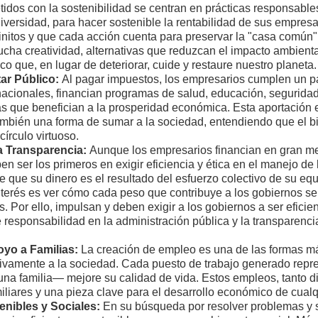
dos con la sostenibilidad se centran en prácticas responsable
iversidad, para hacer sostenible la rentabilidad de sus empres
 finitos y que cada acción cuenta para preservar la "casa comú
ucha creatividad, alternativas que reduzcan el impacto ambient
o que, en lugar de deteriorar, cuide y restaure nuestro planeta.
tar Público:
Al pagar impuestos, los empresarios cumplen un pa
nacionales, financian programas de salud, educación, seguridad 
ras que benefician a la prosperidad económica. Esta aportació
ambién una forma de sumar a la sociedad, entendiendo que el bie
írculo virtuoso.
la Transparencia:
Aunque los empresarios financian en gran me
n ser los primeros en exigir eficiencia y ética en el manejo de
 que su dinero es el resultado del esfuerzo colectivo de su equ
terés es ver cómo cada peso que contribuye a los gobiernos se 
 Por ello, impulsan y deben exigir a los gobiernos a ser eficien
responsabilidad en la administración pública y la transparenci
yo a Familias:
La creación de empleo es una de las formas má
ivamente a la sociedad. Cada puesto de trabajo generado repr
a familia— mejore su calidad de vida. Estos empleos, tanto di
liares y una pieza clave para el desarrollo económico de cualq
nibles y Sociales:
En su búsqueda por resolver problemas y s