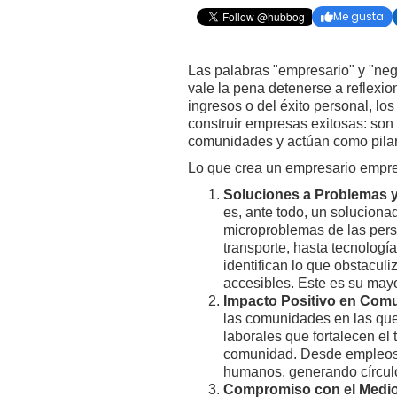
Me gusta

Las palabras "empresario" y "ne
vale la pena detenerse a reflexio
ingresos o del éxito personal, l
construir empresas exitosas: so
comunidades y actúan como pilare
Lo que crea un empresario empren
Soluciones a Problemas 
es, ante todo, un solucion
microproblemas de las perso
transporte, hasta tecnologí
identifican lo que obstacul
accesibles. Este es su mayor
Impacto Positivo en Com
las comunidades en las que
laborales que fortalecen el
comunidad. Desde empleos d
humanos, generando círculos
Compromiso con el Medio 