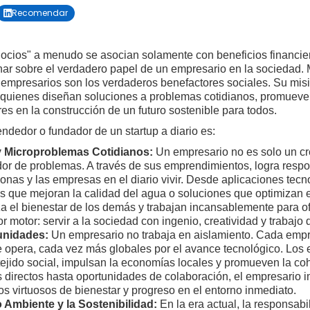
Recomendar

gocios" a menudo se asocian solamente con beneficios financie
nar sobre el verdadero papel de un empresario en la sociedad. Má
os empresarios son los verdaderos benefactores sociales. Su mi
n quienes diseñan soluciones a problemas cotidianos, promueve
s en la construcción de un futuro sostenible para todos.
dedor o fundador de un startup a diario es:
y Microproblemas Cotidianos:
Un empresario no es solo un cr
ador de problemas. A través de sus emprendimientos, logra resp
nas y las empresas en el diario vivir. Desde aplicaciones tecno
as que mejoran la calidad del agua o soluciones que optimizan e
iza el bienestar de los demás y trabajan incansablemente para 
 motor: servir a la sociedad con ingenio, creatividad y trabajo 
unidades:
Un empresario no trabaja en aislamiento. Cada empr
 opera, cada vez más globales por el avance tecnológico. Los
 tejido social, impulsan la economías locales y promueven la co
irectos hasta oportunidades de colaboración, el empresario i
 virtuosos de bienestar y progreso en el entorno inmediato.
Ambiente y la Sostenibilidad:
En la era actual, la responsab