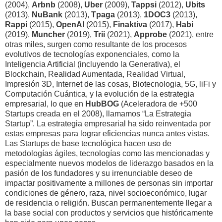
(2004),
Arbnb
(2008),
Uber
(2009),
Tappsi
(2012),
Ubits
(2013),
NuBank
(2013),
Tpaga
(2013),
1DOC3
(2013),
Rappi
(2015),
OpenAI
(2015),
Finaktiva
(2017),
Habi
(2019),
Muncher
(2019),
Trii
(2021),
Approbe
(2021), entre
otras miles, surgen como resultante de los procesos
evolutivos de tecnologías exponenciales, como la
Inteligencia Artificial (incluyendo la Generativa), el
Blockchain, Realidad Aumentada, Realidad Virtual,
Impresión 3D, Internet de las cosas, Biotecnologia, 5G, liFi y
Computación Cuántica, y la evolución de la estrategia
empresarial, lo que en
HubBOG
(Aceleradora de +500
Startups creada en el 2008), llamamos “La Estrategia
Startup”. La estrategia empresarial ha sido reinventada por
estas empresas para lograr eficiencias nunca antes vistas.
Las Startups de base tecnológica hacen uso de
metodologías ágiles, tecnologías como las mencionadas y
especialmente nuevos modelos de liderazgo basados en la
pasión de los fundadores y su irrenunciable deseo de
impactar positivamente a millones de personas sin importar
condiciones de género, raza, nivel socioeconómico, lugar
de residencia o religión. Buscan permanentemente llegar a
la base social con productos y servicios que históricamente