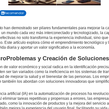
Recomendar

o han demostrado ser pilares fundamentales para mejorar la ca
 un mundo cada vez más interconectado y tecnologizado, la cap
 efectivas no solo transforma la experiencia individual, sino qu
eo. Este artículo explora cómo el emprendimiento tecnológico y
ida diaria y aportar un valor significativo a la economía.
icroProblemas y Creación de Soluciones
n de valor económico y social radica en la identificación prec
en ser tan variados como la ineficiencia en los sistemas de tran
dad de mejorar la salud y el bienestar de las personas. Los em
e también los abordan con soluciones innovadoras que simplifi
ncia artificial (IA) en la automatización de procesos ha revoluci
. Al eliminar tareas repetitivas y propensas a errores, las empre
do, como la innovación de productos y la mejora del servicio al
bién mejora la experiencia del usuario final, facilitando su vida 