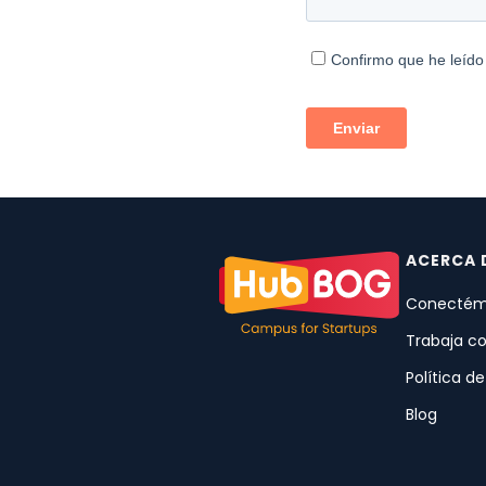
ACERCA 
Conectém
Trabaja c
Política d
Blog