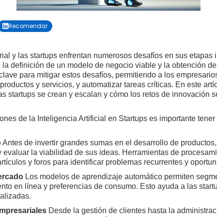
Recomendar

al y las startups enfrentan numerosos desafíos en sus etapas in
la definición de un modelo de negocio viable y la obtención de
ave para mitigar estos desafíos, permitiendo a los empresario
 productos y servicios, y automatizar tareas críticas. En este art
as startups se crean y escalan y cómo los retos de innovación s
iones de la Inteligencia Artificial en Startups es importante tene
o
Antes de invertir grandes sumas en el desarrollo de productos, 
 evaluar la viabilidad de sus ideas. Herramientas de procesami
rtículos y foros para identificar problemas recurrentes y oport
ercado
Los modelos de aprendizaje automático permiten segme
to en línea y preferencias de consumo. Esto ayuda a las startu
alizadas.
mpresariales
Desde la gestión de clientes hasta la administraci