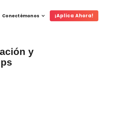
¡Aplica Ahora!
Conectémonos
eación y
ups