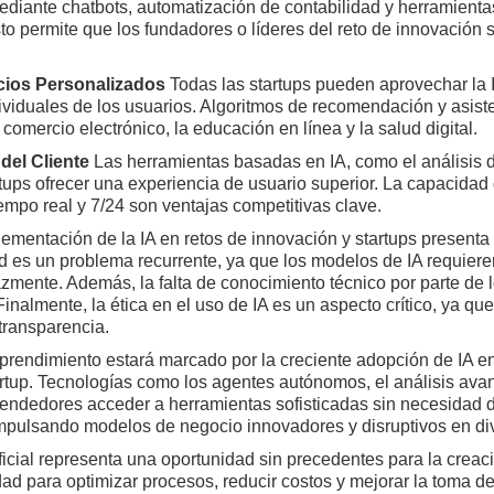
diante chatbots, automatización de contabilidad y herramientas
 permite que los fundadores o líderes del reto de innovación se
cios Personalizados
Todas las startups pueden aprovechar la I
viduales de los usuarios. Algoritmos de recomendación y asist
comercio electrónico, la educación en línea y la salud digital.
del Cliente
Las herramientas basadas en IA, como el análisis d
tups ofrecer una experiencia de usuario superior. La capacidad 
empo real y 7/24 son ventajas competitivas clave.
lementación de la IA en retos de innovación y startups presenta
ad es un problema recurrente, ya que los modelos de IA requie
zmente. Además, la falta de conocimiento técnico por parte de l
Finalmente, la ética en el uso de IA es un aspecto crítico, ya qu
transparencia.
mprendimiento estará marcado por la creciente adopción de IA en 
artup. Tecnologías como los agentes autónomos, el análisis ava
rendedores acceder a herramientas sofisticadas sin necesidad 
impulsando modelos de negocio innovadores y disruptivos en di
tificial representa una oportunidad sin precedentes para la creac
ad para optimizar procesos, reducir costos y mejorar la toma de