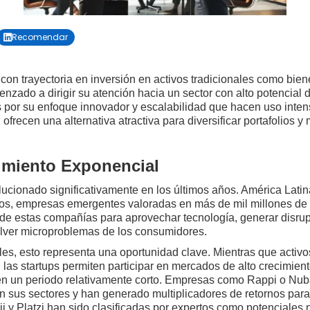
Recomendar

con trayectoria en inversión en activos tradicionales como bien
ado a dirigir su atención hacia un sector con alto potencial de
or su enfoque innovador y escalabilidad que hacen uso intensivo
ofrecen una alternativa atractiva para diversificar portafolios 
imiento Exponencial
ucionado significativamente en los últimos años. América Latina
ios, empresas emergentes valoradas en más de mil millones de 
d de estas compañías para aprovechar tecnología, generar disru
olver microproblemas de los consumidores.
ales, esto representa una oportunidad clave. Mientras que activ
s, las startups permiten participar en mercados de alto crecimi
 en un periodo relativamente corto. Empresas como Rappi o N
sus sectores y han generado multiplicadores de retornos para 
 y Platzi han sido clasificadas por expertos como potenciales 