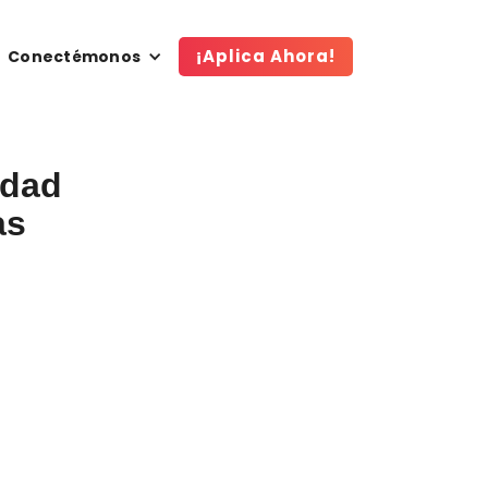
¡Aplica Ahora!
Conectémonos
idad
as