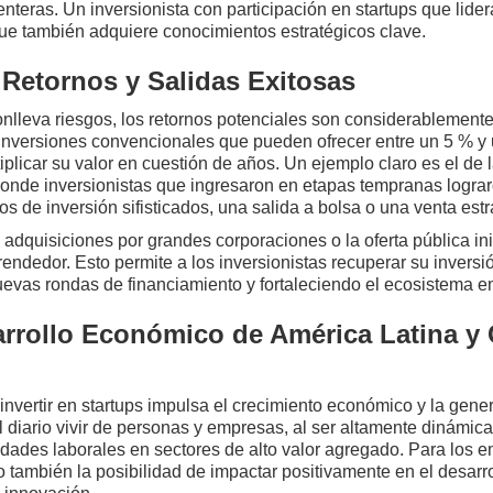
nteras. Un inversionista con participación en startups que lide
que también adquiere conocimientos estratégicos clave.
 Retornos y Salidas Exitosas
conlleva riesgos, los retornos potenciales son considerablemente
as inversiones convencionales que pueden ofrecer entre un 5 % y
iplicar su valor en cuestión de años. Un ejemplo claro es el d
donde inversionistas que ingresaron en etapas tempranas lograro
s de inversión sifisticados, una salida a bolsa o una venta estr
dquisiciones por grandes corporaciones o la oferta pública ini
endedor. Esto permite a los inversionistas recuperar su inversi
uevas rondas de financiamiento y fortaleciendo el ecosistema e
arrollo Económico de América Latina y
, invertir en startups impulsa el crecimiento económico y la gen
diario vivir de personas y empresas, al ser altamente dinámica
dades laborales en sectores de alto valor agregado. Para los em
no también la posibilidad de impactar positivamente en el desarr