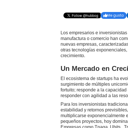
Me gusta

Los empresarios e inversionistas 
manufactura o comercio han comenz
nuevas empresas, caracterizadas p
otras tecnologías exponenciales, 
crecimiento.
Un Mercado en Crec
El ecosistema de startups ha evol
surgimiento de múltiples unicorn
fortuito; responde a la capacida
responder con agilidad a las res
Para los inversionistas tradicion
estabilidad y retornos previsible
multiplicarse exponencialmente
pequeños proyectos, hoy dominan 
Empresas como Tpaga, Ubits, Trii