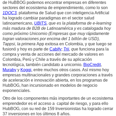
de HuBBOG podemos encontrar empresas en diferentes
sectores del ecosistema de emprendimiento, como lo son
1DOC3
,
plataforma de Salud que con inteligencia Artificial
ha logrado cambiar paradigmas en el sector salud
latinoamericano,
UBITS
, que es la plataforma de e-learning
más madura de B2B de Latinoamérica y es catalogada hoy
como próximo Unicornio (Empresas que muy rápidamente
logran valoraciones por encima del 1 billón de USD),
Tappsi, la primera
App exitosa en Colombia, y que luego se
fusionó y hoy es parte de
Cabify
;
Trii
, q
ue funciona para la
compra y venta de acciones del mercado de valores en
Colombia, Perú y Chile a través de su aplicación
tecnológica, también candidato a unicornio.
BioCredit
,
Muraby
y
Koggi
, entre muchos otros casos. Así mismo hoy
empresas multinacionales y grandes corporaciones a través
de aceleración e innovación abierta, en los programas de
HubBOG, han incursionado en modelos de negocio
exponenciales.
Otro de los componentes más importantes de un ecosistema
emprendedor es el acceso a capital de riesgo, y para ello
HubBOG, con su red de 159 Inversionistas ha logrado cerrar
37 inversiones en los últimos 8 años.