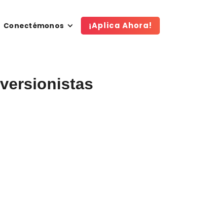
¡Aplica Ahora!
Conectémonos
nversionistas