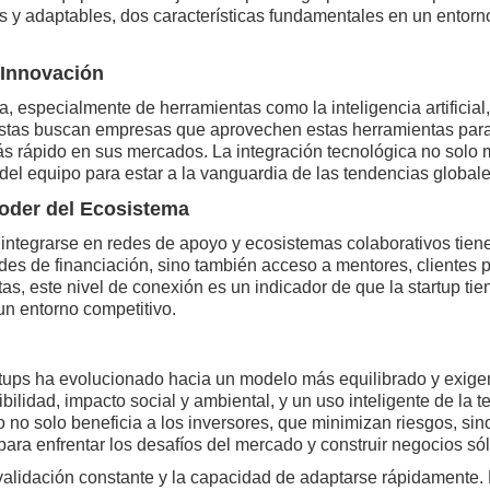
 y adaptables, dos características fundamentales en un entorn
a Innovación
ía, especialmente de herramientas como la inteligencia artificia
onistas buscan empresas que aprovechen estas herramientas para
s rápido en sus mercados. La integración tecnológica no solo me
el equipo para estar a la vanguardia de las tendencias globale
Poder del Ecosistema
integrarse en redes de apoyo y ecosistemas colaborativos tienen
des de financiación, sino también acceso a mentores, clientes p
tas, este nivel de conexión es un indicador de que la startup ti
un entorno competitivo.
rtups ha evolucionado hacia un modelo más equilibrado y exig
ilidad, impacto social y ambiental, y un uso inteligente de la t
o no solo beneficia a los inversores, que minimizan riesgos, s
ra enfrentar los desafíos del mercado y construir negocios sól
 validación constante y la capacidad de adaptarse rápidamente.