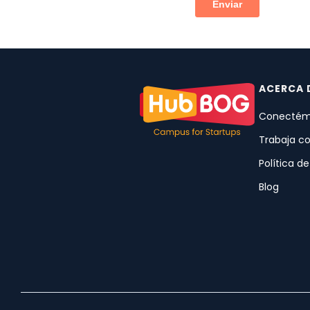
ACERCA 
Conectém
Trabaja c
Política d
Blog