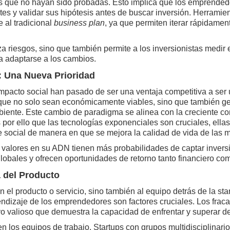
as que no hayan sido probadas. Esto implica que los emprended
ntes y validar sus hipótesis antes de buscar inversión. Herrami
 al tradicional
business plan
, ya que permiten iterar rápidame
za riesgos, sino que también permite a los inversionistas medir
 adaptarse a los cambios.
: Una Nueva Prioridad
impacto social han pasado de ser una ventaja competitiva a ser u
 que no solo sean económicamente viables, sino que también ge
iente. Este cambio de paradigma se alinea con la creciente co
s por ello que las tecnologías exponenciales son cruciales, ella
e social de manera en que se mejora la calidad de vida de las 
valores en su ADN tienen más probabilidades de captar inversi
obales y ofrecen oportunidades de retorno tanto financiero com
 del Producto
 el producto o servicio, sino también al equipo detrás de la star
endizaje de los emprendedores son factores cruciales. Los frac
vo valioso que demuestra la capacidad de enfrentar y superar de
n los equipos de trabajo. Startups con grupos multidisciplinari