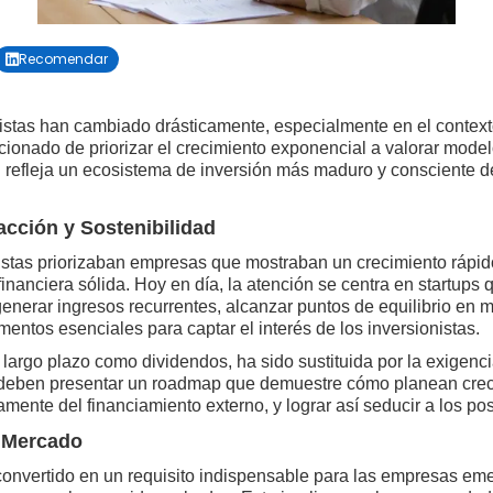
Recomendar

nistas han cambiado drásticamente, especialmente en el contex
ionado de priorizar el crecimiento exponencial a valorar mode
n refleja un ecosistema de inversión más maduro y consciente d
acción y Sostenibilidad
stas priorizaban empresas que mostraban un crecimiento rápido
nanciera sólida. Hoy en día, la atención se centra en startups
generar ingresos recurrentes, alcanzar puntos de equilibrio en
entos esenciales para captar el interés de los inversionistas.
 largo plazo como dividendos, ha sido sustituida por la exigenc
 deben presentar un roadmap que demuestre cómo planean crece
mente del financiamiento externo, y lograr así seducir a los pos
e Mercado
onvertido en un requisito indispensable para las empresas eme