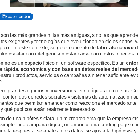
Recomendar

son las más grandes ni las más antiguas, sino las que aprende
ntes exigentes y tecnologías que evolucionan en ciclos cortos, v
égico. En este contexto, surge el concepto de
laboratorio vivo d
tre escalar con inteligencia o estancarse con costos innecesar
ón no es un espacio físico ni un software específico. Es un
ento
a rápida, económica y con base en datos reales del merca
onstruir productos, servicios o campañas sin tener suficiente e
e.
uiere grandes equipos ni inversiones tecnológicas complejas. Co
contenidos de redes sociales y sistemas de automatización apoy
mentos que permitan entender cómo reacciona el mercado ante 
y qué públicos están realmente interesados.
ión de una hipótesis clara: un microproblema que la empresa cr
t simple: una campaña digital, un anuncio, una landing page o 
e la respuesta, se analizan los datos, se ajusta la hipótesis, y s