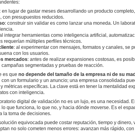
undentes:
: en lugar de gastar meses desarrollando un producto completo
, con presupuestos reducidos.
aso
: construir sin validar es como lanzar una moneda. Un laborat
encia.
 al integrar herramientas como inteligencia artificial, automatiza
 requerían múltiples perfiles técnicos.
cliente
: al experimentar con mensajes, formatos y canales, se p
uena con los usuarios.
vos mercados
: antes de realizar expansiones costosas, es posib
nte campañas segmentadas y pruebas de reacción.
e es que
no depende del tamaño de la empresa ni de su mad
 con un formulario y un anuncio; una empresa consolidada pue
y métricas específicas. La clave está en tener la mentalidad ex
atos con inteligencia.
ratorio digital de validación no es un lujo, es una necesidad. 
s lo que funciona, lo que no, y hacia dónde moverse. Es el espa
a la toma de decisiones.
olución equivocada puede costar reputación, tiempo y dinero, va
optan no solo cometen menos errores: avanzan más rápido, con