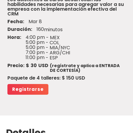
habilidades necesarias para agregar valor a su
empresa con la implementación efectiva del
CRM
Fecha:
Mar 8
Duración:
160
minutos
Hora:
4:00 pm
- MEX
5:00 pm
- COL
5:00 pm
- MIA/NYC
7:00 pm
- ARG/CHI
11:00 pm
- ESP
Precio:
$
30
USD
(regístrate y aplica a ENTRADA
DE CORTESÍA)
Paquete de 4 talleres: $ 150 USD
Registrarse
Detalles