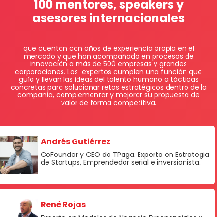
100 mentores, speakers y
asesores internacionales
que cuentan con años de experiencia propia en el
mercado y que han acompañado en procesos de
innovación a más de 500 empresas y grandes
corporaciones. Los expertos cumplen una función que
guía y llevan las ideas del talento humano a tácticas
concretas para solucionar retos estratégicos dentro de la
compañía, complementar y mejorar su propuesta de
valor de forma competitiva.
Andrés Gutiérrez
CoFounder y CEO de TPaga. Experto en Estrategia
de Startups, Emprendedor serial e inversionista.
René Rojas